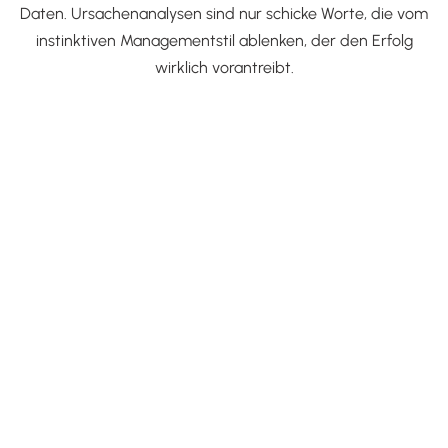
Daten. Ursachenanalysen sind nur schicke Worte, die vom
instinktiven Managementstil ablenken, der den Erfolg
wirklich vorantreibt.
Brandbekämpfung hochloben
Erkennen und belohnen Sie Teammitglieder, die sich im
Krisenmanagement auszeichnen. Schaffen Sie regelmäßig
kleine Krisen, um den Feuerwehrgeist am Leben zu
erhalten. Schließlich werden Helden nicht in ruhigen
Gewässern gemacht; sie werden in den Feuern des
ewigen Notstands geschmiedet.